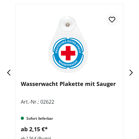
Wasserwacht Plakette mit Sauger
D
Art.-Nr.: 02622
Ar
Sofort lieferbar
ab 2,15 €*
a
ab 2,56 € (Brutto)
ab 