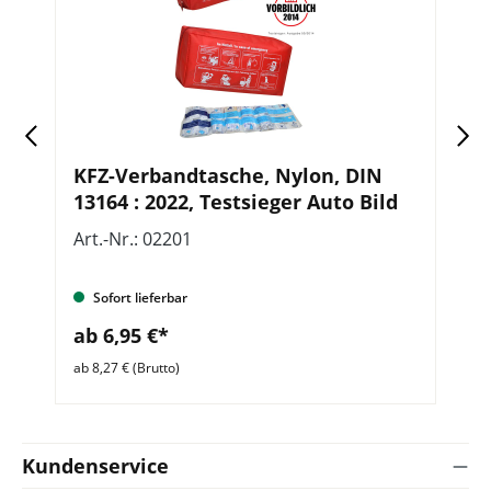
r
KFZ-Verbandtasche, Nylon, DIN
G
13164 : 2022, Testsieger Auto Bild
Art.-Nr.: 02201
Ar
Sofort lieferbar
ab 6,95 €*
a
ab 8,27 € (Brutto)
ab 
Kundenservice