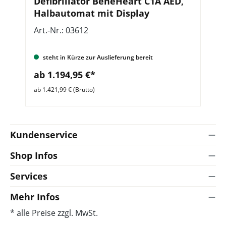
Defibrillator BeneHeart C1A AED,
S
Halbautomat mit Display
I
L
Art.-Nr.: 03612
Ar
steht in Kürze zur Auslieferung bereit
ab 1.194,95 €*
a
ab 1.421,99 € (Brutto)
ab 
Kundenservice
Shop Infos
Services
Mehr Infos
* alle Preise zzgl. MwSt.