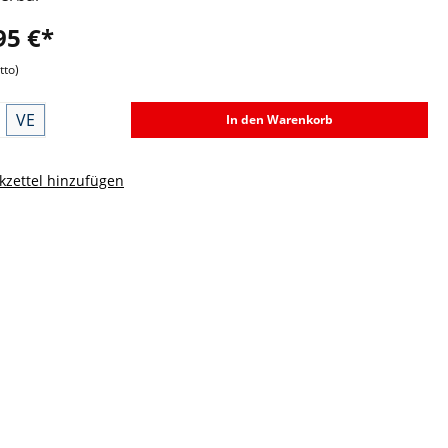
95 €*
tto)
VE
In den Warenkorb
zettel hinzufügen