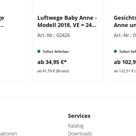
ge
Luftwege Baby Anne -
Gesicht
Modell 2018, VE = 24
Anne un
1.000
Stück
VE = 6 S
Art.-Nr.: 02426
Art.-Nr.: 
ück
Sofort lieferbar
Sofort lie
ab 34,95 €*
ab 102,9
ab 41,59 € (Brutto)
ab 122,51 € (
Services
Katalog
mationen
Downloads