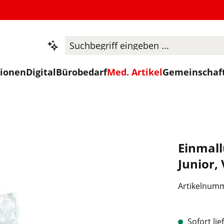
tionen
Digital
Bürobedarf
Med. Artikel
Gemeinschaf
Einmall
Junior, 
Artikelnum
Sofort lie