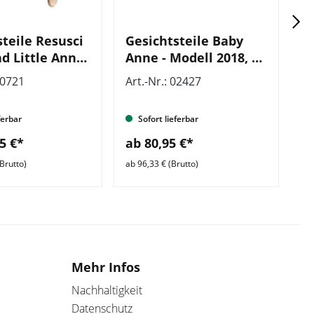
steile Resusci
Gesichtsteile Baby
L
d Little Anne,
Anne - Modell 2018, VE
k
tück
= 6 Stück
S
00721
Art.-Nr.: 02427
Ar
ferbar
Sofort lieferbar
5 €*
ab 80,95 €*
a
Brutto)
ab 96,33 € (Brutto)
ab 
Mehr Infos
Nachhaltigkeit
Datenschutz