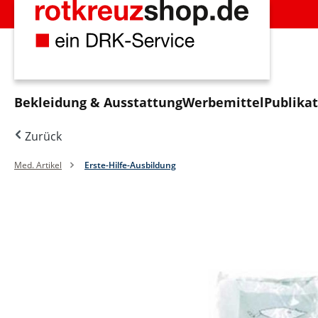
m Hauptinhalt springen
Zur Suche springen
Zur Hauptnavigation springen
Bekleidung & Ausstattung
Werbemittel
Publika
Zurück
Med. Artikel
Erste-Hilfe-Ausbildung
Bildergalerie überspringen