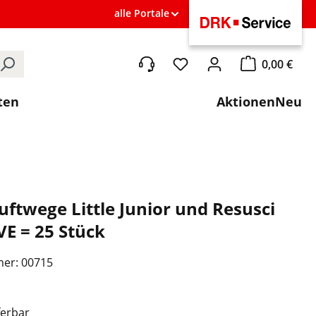
alle Portale
0,00 €
Du hast 0 Produkte auf de
Warenkorb ent
ten
Aktionen
Neu
uftwege Little Junior und Resusci
VE = 25 Stück
mer:
00715
ferbar