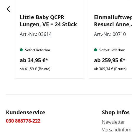
Little Baby QCPR
Einmalluftwe
Lungen, VE = 24 Stück
Resusci Anne,
Volumen: 700-
Art.-Nr.: 03614
Art.-Nr.: 00710
ml, VE = 24 St
ung
Sofort lieferbar
Sofort lieferbar
ab 34,95 €*
ab 259,95 €*
ab 41,59 € (Brutto)
ab 309,34 € (Brutto)
Kundenservice
Shop Infos
030 868778-222
Newsletter
Versandinfor