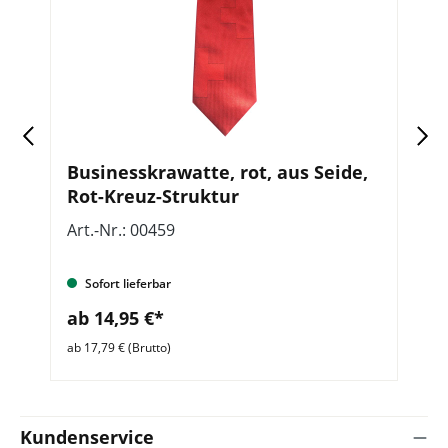
Businesskrawatte, rot, aus Seide,
O
Rot-Kreuz-Struktur
A
K
Art.-Nr.: 00459
Ar
Sofort lieferbar
ab 14,95 €*
a
ab 17,79 € (Brutto)
ab 
Kundenservice