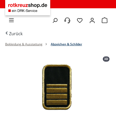
Zum Hauptinhalt springen
Du hast 0 Produkte 
Warenko
Zurück
Bekleidung & Ausstattung
Abzeichen & Schilder
Bildergalerie überspringen
3D