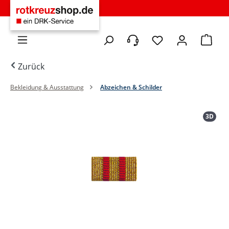
Zum Hauptinhalt springen
Du hast 0 Produkte 
Warenko
Zurück
Bekleidung & Ausstattung
Abzeichen & Schilder
Bildergalerie überspringen
3D