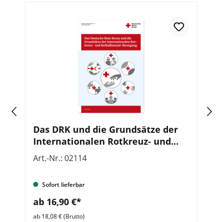
Das DRK und die Grundsätze der
B
Internationalen Rotkreuz- und
M
,
Rothalbmond-Bewegung, VE = 5
R
Art.-Nr.: 02114
Ar
Stück
Sofort lieferbar
ab 16,90 €*
a
ab 18,08 € (Brutto)
ab 