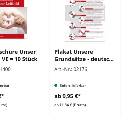
schüre Unser
Plakat Unsere
, VE = 10 Stück
Grundsätze - deutsch,
VE = 5 Stück
01400
Art.-Nr.: 02176
ferbar
Sofort lieferbar
€*
ab 9,95 €*
utto)
ab 11,84 € (Brutto)