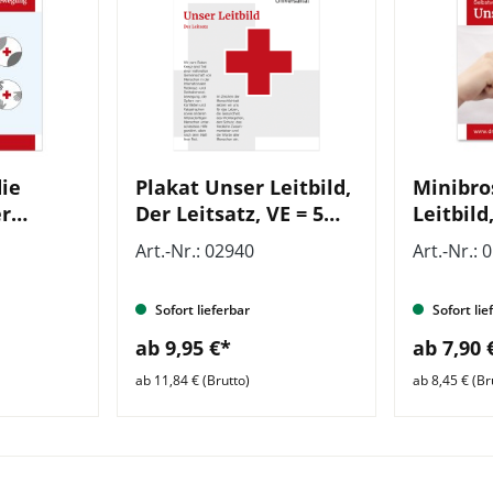
ie
Plakat Unser Leitbild,
Minibro
er
Der Leitsatz, VE = 5
Leitbild
en
Stück
Art.-Nr.: 02940
Art.-Nr.: 
Sofort lieferbar
Sofort lie
= 5
ab 9,95 €*
ab 7,90 
ab 11,84 € (Brutto)
ab 8,45 € (Br