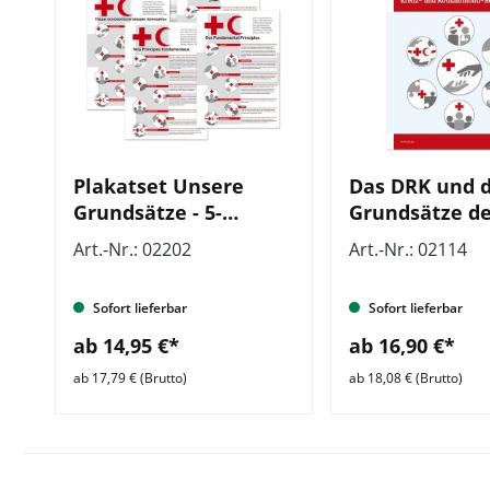
Plakatset Unsere
Das DRK und d
Grundsätze - 5-
Grundsätze d
sprachig, VE = 5
International
Art.-Nr.: 02202
Art.-Nr.: 02114
Plakate
Rotkreuz- und
Rothalbmond-
Sofort lieferbar
Sofort lieferbar
Bewegung, VE 
Stück
ab 14,95 €*
ab 16,90 €*
ab 17,79 € (Brutto)
ab 18,08 € (Brutto)