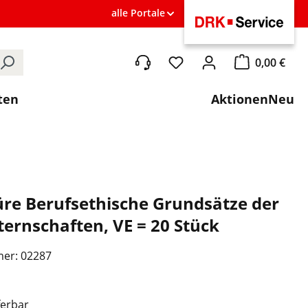
alle Portale
0,00 €
Du hast 0 Produkte auf de
Warenkorb ent
ten
Aktionen
Neu
re Berufsethische Grundsätze der
ernschaften, VE = 20 Stück
mer:
02287
ferbar