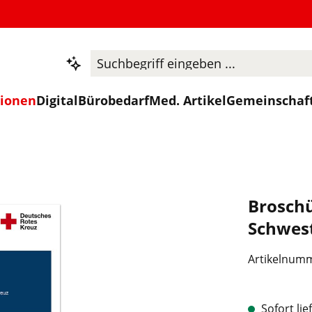
tionen
Digital
Bürobedarf
Med. Artikel
Gemeinschaf
Broschü
Schwest
Artikelnum
Sofort lie