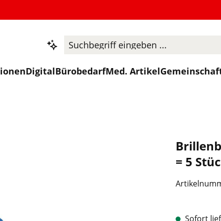
tionen
Digital
Bürobedarf
Med. Artikel
Gemeinschaf
Brillen
= 5 Stü
Artikelnum
Sofort lie