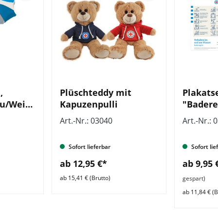
,
Plüschteddy mit
Plakats
au/Weiß,
Kapuzenpulli
"Badere
Grafik o
Art.-Nr.: 03040
Art.-Nr.: 
bar
VE = 10 
Sofort lieferbar
Sofort lie
ab 12,95 €*
ab 9,95
ab 15,41 € (Brutto)
gespart)
ab 11,84 € (B