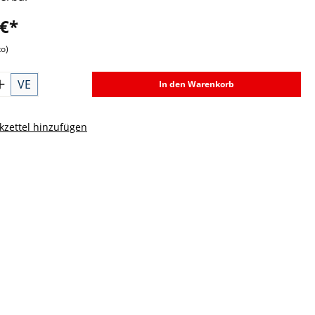
 €*
to)
VE
In den Warenkorb
zettel hinzufügen