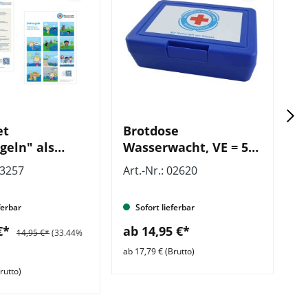
et
Brotdose
B
geln" als
Wasserwacht, VE = 5
W
der mit Icons,
Stück
=
03257
Art.-Nr.: 02620
Ar
Stück
ferbar
Sofort lieferbar
 €*
ab 14,95 €*
a
14,95 €*
(33.44%
ab 17,79 € (Brutto)
ab 
rutto)