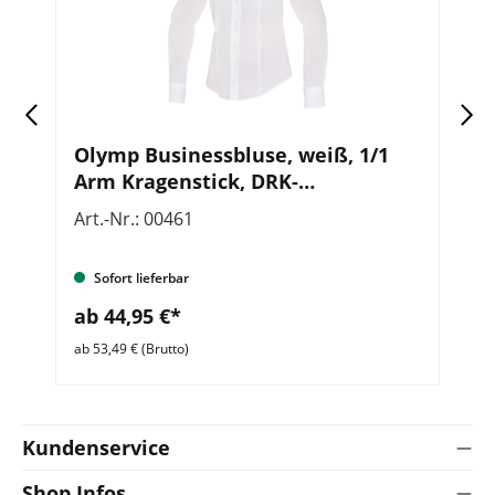
Olymp Businessbluse, weiß, 1/1
O
Arm Kragenstick, DRK-
A
Kompaktlogo
K
Art.-Nr.: 00461
Ar
Sofort lieferbar
ab 44,95 €*
a
ab 53,49 € (Brutto)
ab 
Kundenservice
Shop Infos