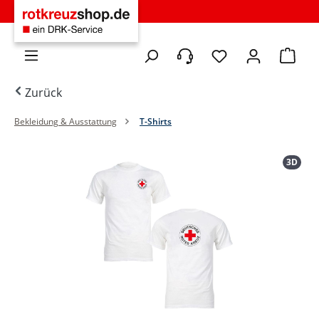
Zum Hauptinhalt springen
Du hast 0 Produkte 
Warenko
Zurück
Bekleidung & Ausstattung
T-Shirts
Bildergalerie überspringen
3D