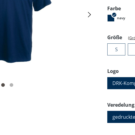
ausw
Farbe
navy
ausw
Größe
(Gr
S
auswä
Logo
DRK-Komp
Veredelung
gedruckte